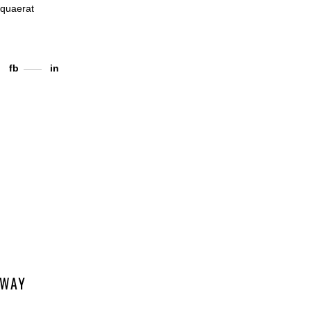
 quaerat
fb
in
 WAY