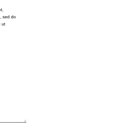
t,
t, sed do
 ut