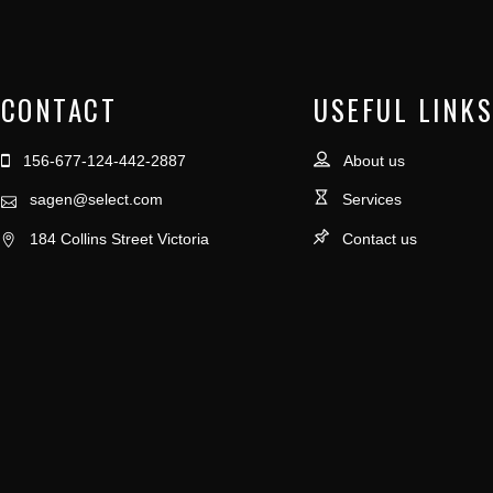
CONTACT
USEFUL LINKS
156-677-124-442-2887
About us
sagen@select.com
Services
184 Collins Street Victoria
Contact us