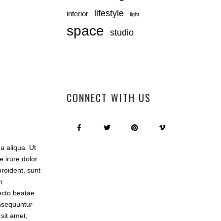
lifestyle
interior
light
space
studio
CONNECT WITH US
a aliqua. Ut
 irure dolor
proident, sunt
m
ecto beatae
onsequuntur
sit amet,