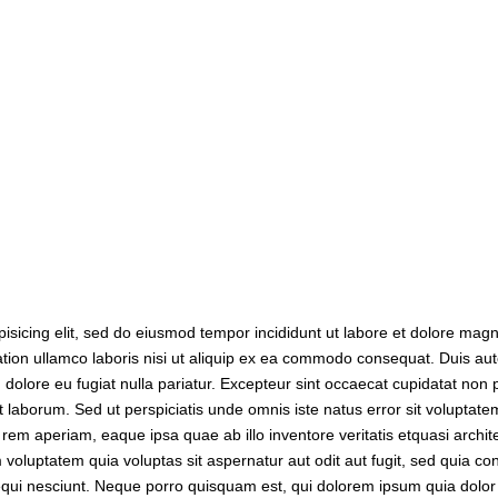
isicing elit, sed do eiusmod tempor incididunt ut labore et dolore magn
tion ullamco laboris nisi ut aliquip ex ea commodo consequat. Duis aute
um dolore eu fugiat nulla pariatur. Excepteur sint occaecat cupidatat non 
est laborum. Sed ut perspiciatis unde omnis iste natus error sit voluptate
m aperiam, eaque ipsa quae ab illo inventore veritatis etquasi archit
voluptatem quia voluptas sit aspernatur aut odit aut fugit, sed quia c
qui nesciunt. Neque porro quisquam est, qui dolorem ipsum quia dolor 